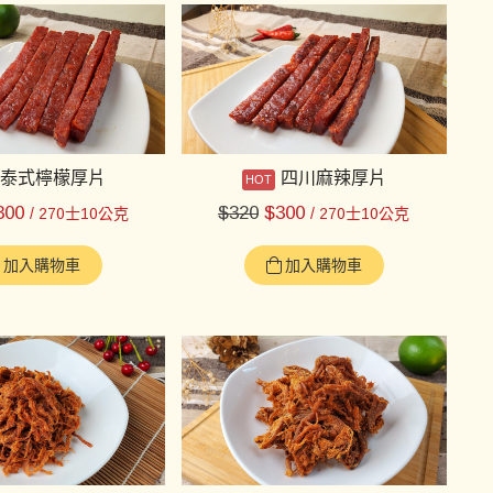
泰式檸檬厚片
四川麻辣厚片
300
$
320
$
300
/ 270士10公克
/ 270士10公克
加入購物車
加入購物車