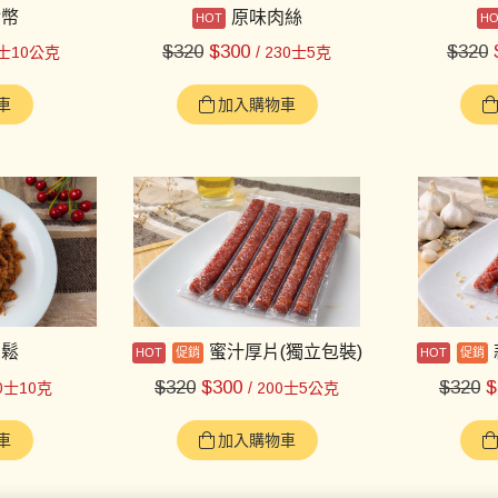
金幣
原味肉絲
$
320
$
300
$
320
0士10公克
/ 230士5克
車
加入購物車
肉鬆
蜜汁厚片(獨立包裝)
$
320
$
300
$
320
$
00士10克
/ 200士5公克
車
加入購物車