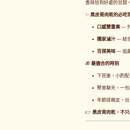
香與恰到好處的甘甜
✨
黑皮哥肉乾的必吃
口感雙重奏
— 
獨家滷汁
— 結
百搭美味
— 追
🎁
最適合的時刻
下班後，小酌配
聚會聊天，一包
年節送親友，台
👉
黑皮哥肉乾，不只