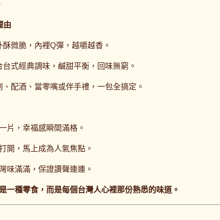
。
理由
外酥微脆，內裡Q彈，越嚼越香。
合台式經典調味，鹹甜平衡，回味無窮。
劇、配酒、當零嘴或伴手禮，一包全搞定。
一片，幸福感瞬間滿格。
打開，馬上成為人氣焦點。
灣味滿滿，保證讚聲連連。
是一種零食，而是每個台灣人心裡那份熟悉的味道。