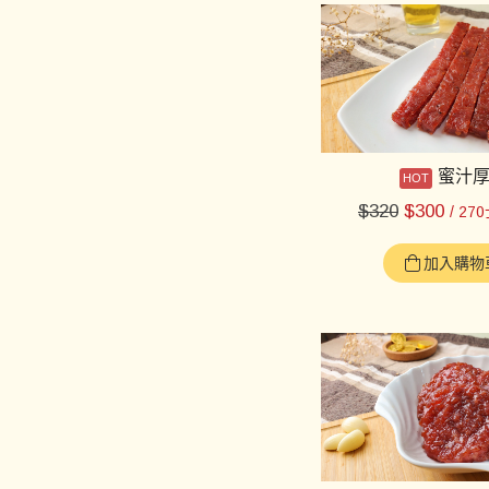
蜜汁
$
320
$
300
/ 27
加入購物