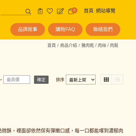
0
首頁
網站導覽
品牌故事
購物FAQ
聯絡我們
首頁
商品介紹
豬肉乾 / 肉絲 / 肉鬆
～
確定
排序
點微酥，裡面卻依然保有彈嫩口感，每一口都能嚐到濃郁肉