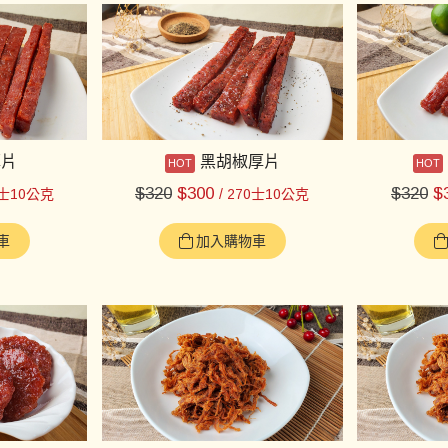
厚片
黑胡椒厚片
$
320
$
300
$
320
$
0士10公克
/ 270士10公克
車
加入購物車