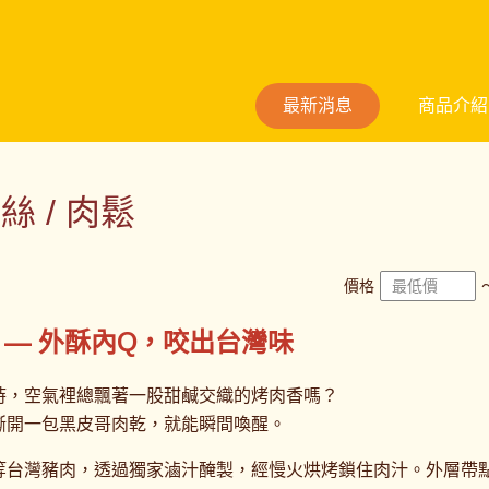
最新消息
商品介紹
絲 / 肉鬆
價格
 — 外酥內Q，咬出台灣味
時，空氣裡總飄著一股甜鹹交織的烤肉香嗎？
撕開一包黑皮哥肉乾，就能瞬間喚醒。
等台灣豬肉，透過獨家滷汁醃製，經慢火烘烤鎖住肉汁。外層帶