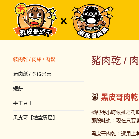
豬肉乾 / 肉
豬肉乾 / 肉絲 / 肉鬆
豬肉紙 / 金磚米菓
蝦餅
🐷
黑皮哥肉乾
手工豆干
還記得小時候逛老街
黑皮哥【禮盒專區】
那股味道，現在只要
黑皮哥肉乾，選用上