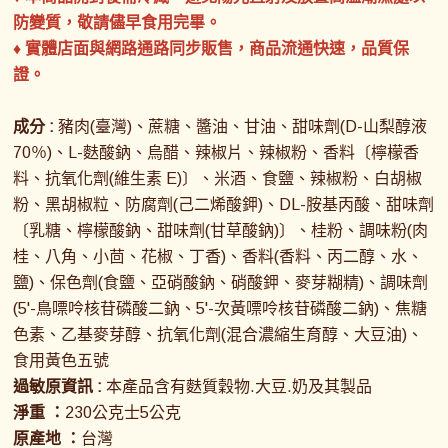
防變質，敬請儘早食用完畢。
♦ 實體店面與網路通路同步販售，商品流通快速，品質保
證。
成分 :
豬肉(臺灣)、蔗糖、醬油、甘油、甜味劑(D-山梨醇液
70％)、L-麩酸鈉、烏醋、辣椒片、辣椒粉、香料〔檸檬香
料、抗氧化劑(維生素 E)〕、米酒、食鹽、辣椒粉、白胡椒
粉、黑胡椒粒、防腐劑(己二烯酸鉀)、DL-胺基丙酸、甜味劑
〔乳糖、檸檬酸鈉、甜味劑(甘草酸鈉)〕、桂粉、調味粉(肉
桂、八角、小茴、花椒、丁香)、香料(香料、丙二醇、水、
鹽)、保色劑(食鹽、亞硝酸鈉、硝酸鉀、麥芽糊精)、調味劑
(5'-鳥嘌呤核苷磷酸二鈉、5'-次黃嘌呤核苷磷酸二鈉)、焦糖
色素、乙基麥芽醇、抗氧化劑(混合濃縮生育醇、大豆油)、
食用黃色五號
過敏原資訊 :
本產品含有麩質穀物.大豆.奶及其製品
淨重 ：
230公克士5公克
原產地 ：
台灣