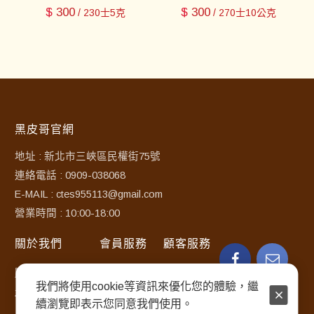
$
300
$
300
/ 230士5克
/ 270士10公克
黑皮哥官網
地址 : 新北市三峽區民權街75號
連絡電話 : 0909-038068
E-MAIL : ctes955113@gmail.com
營業時間 : 10:00-18:00
關於我們
會員服務
顧客服務
關於黑皮哥豆干
訂購須知
常見問題
我們將使用cookie等資訊來優化您的體驗，繼
最新消息
使用條款
聯絡客服
續瀏覽即表示您同意我們使用。
隱私權政策