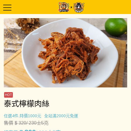
泰式檸檬肉絲
任選4件,特價1000元
全站滿2000元免運
售價
$
320
/ 230士5克