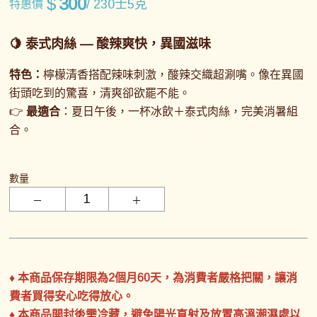
$
300
/ 230士5克
特惠價
🍋
泰式肉絲
— 酸辣爽快，異國滋味
特色：
檸檬清香搭配辣味刺激，酸辣交織超涮嘴。像在異國
街頭吃到的驚喜，清爽卻欲罷不能。
👉
最適合
：夏日午後，一杯冰飲＋泰式肉絲，完美消暑組
合。
數量
♦ 本商品保存期限為2個月60天，為消費者嚴格把關，讓消
費者買得安心吃得放心。
♦ 本商品開封後需冷藏，避免陽光直射及放置高溫潮濕處以