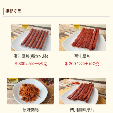
相關商品
蜜汁厚片(獨立包裝)
蜜汁厚片
$
300
$
300
/ 200士5公克
/ 270士10公克
原味肉絲
四川麻辣厚片