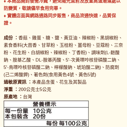
♦ 本商品開封後需冷藏，避免陽光直射及放置高溫潮濕處以
防變質，敬請儘早食用完畢。
♦ 實體店面與網路通路同步販售，商品流通快速，品質保
證。
成份 ：
香菇、雞蛋、糖、鹽、黃豆油、辣椒粉、黑胡椒粉、
素食香料(大茴香、甘草粉、玉桂粉、薑母粉、豆蔻粉、三奈
粉、花生粉、白胡椒粉、辣椒粉、丁香粉)、調味劑(L-麩酸
鈉、胺基乙酸、DL-胺基丙酸、5'-次黃嘌呤核苷磷酸二鈉、
5'-鳥嘌呤核苷磷酸二鈉、檸檬酸鈉、琥珀酸二鈉)、防腐劑
(己二烯酸鉀)、著色劑(食用黃色4號、黃色5號)
過敏原資訊 ：
本產品含蛋、花生及其製品
淨重 ：
200公克士5公克
原產地 ：
台灣