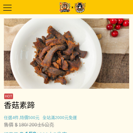
香菇素蹄
任選4件,特價500元
全站滿2000元免運
售價
$
180
/ 200士5公克