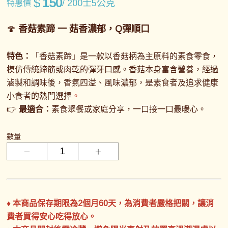
$
150
/ 200士5公克
特惠價
🍄
香菇素蹄 一
菇香濃郁，Q彈順口
特色：
「香菇素蹄」是一款以香菇柄為主原料的素食零食，
模仿傳統蹄筋或肉乾的彈牙口感。香菇本身富含營養，經過
滷製和調味後，香氣四溢、風味濃郁，是素食者及追求健康
小食者的熱門選擇
。
👉
最適合：
素食聚餐或家庭分享，一口接一口最暖心。
數量
♦ 本商品保存期限為2個月60天，為消費者嚴格把關，讓消
費者買得安心吃得放心。