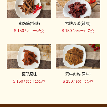
素蹄筋(辣味)
招牌沙茶(辣味)
$
150
$
150
/ 200士5公克
/ 350士10公克
長形原味
素牛肉乾(原味)
$
150
$
150
/ 350士10公克
/ 200士5公克