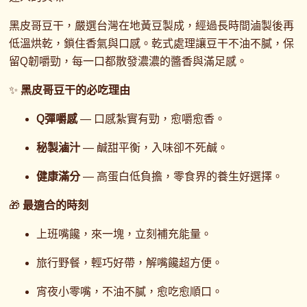
黑皮哥豆干，嚴選台灣在地黃豆製成，經過長時間滷製後再
低溫烘乾，鎖住香氣與口感。乾式處理讓豆干不油不膩，保
留Q韌嚼勁，每一口都散發濃濃的醬香與滿足感。
✨
黑皮哥豆干的必吃理由
Q彈嚼感
— 口感紮實有勁，愈嚼愈香。
秘製滷汁
— 鹹甜平衡，入味卻不死鹹。
健康滿分
— 高蛋白低負擔，零食界的養生好選擇。
🎁
最適合的時刻
上班嘴饞，來一塊，立刻補充能量。
旅行野餐，輕巧好帶，解嘴饞超方便。
宵夜小零嘴，不油不膩，愈吃愈順口。