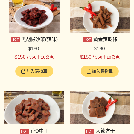
黑胡椒沙茶(辣味)
黃金辣乾條
$
180
$
180
$
150
$
150
/ 350士10公克
/ 350士10公克
加入購物車
加入購物車
香Q中丁
大辣方干