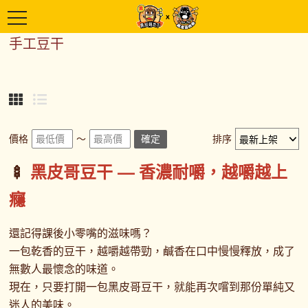
手工豆干
價格
～
確定
排序
🍢
黑皮哥豆干 — 香濃耐嚼，越嚼越上
癮
還記得課後小零嘴的滋味嗎？
一包乾香的豆干，越嚼越帶勁，鹹香在口中慢慢釋放，成了
無數人最懷念的味道。
現在，只要打開一包黑皮哥豆干，就能再次嚐到那份單純又
迷人的美味。